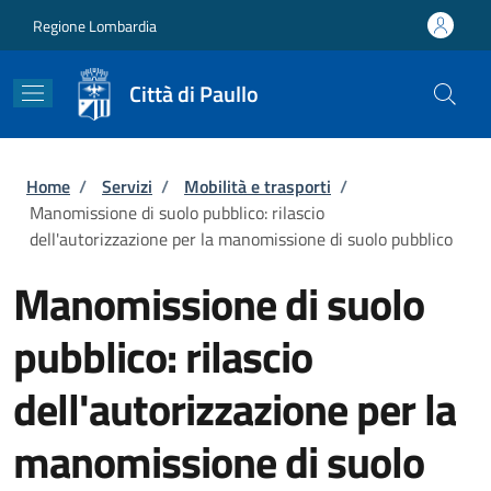
Salta al contenuto principale
Skip to footer content
Regione Lombardia
Città di Paullo
Briciole di pane
Home
/
Servizi
/
Mobilità e trasporti
/
Manomissione di suolo pubblico: rilascio
dell'autorizzazione per la manomissione di suolo pubblico
Manomissione di suolo
pubblico: rilascio
dell'autorizzazione per la
manomissione di suolo