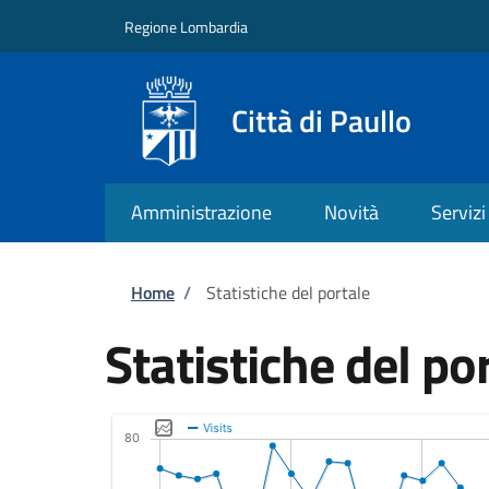
Salta al contenuto principale
Skip to footer content
Regione Lombardia
Città di Paullo
Amministrazione
Novità
Servizi
Briciole di pane
Home
/
Statistiche del portale
Statistiche del po