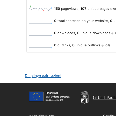
Riepilogo valutazioni
Città di Paull