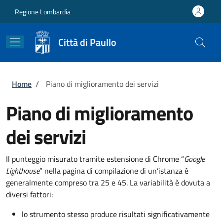
Salta al contenuto principale
Skip to footer content
Regione Lombardia
Città di Paullo
Briciole di pane
Home
/
Piano di miglioramento dei servizi
Piano di miglioramento
dei servizi
Il punteggio misurato tramite estensione di Chrome “
Google
Lighthouse
” nella pagina di compilazione di un’istanza è
generalmente compreso tra 25 e 45. La variabilità è dovuta a
diversi fattori:
lo strumento stesso produce risultati significativamente