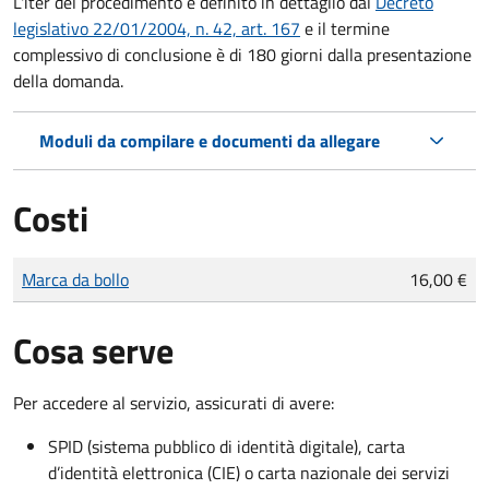
L'iter del procedimento è definito in dettaglio dal
Decreto
legislativo 22/01/2004, n. 42, art. 167
e il termine
complessivo di conclusione è di 180 giorni dalla presentazione
della domanda.
Moduli da compilare e documenti da allegare
Costi
Tipo di pagamento
Importo
Marca da bollo
16,00 €
Cosa serve
Per accedere al servizio, assicurati di avere:
SPID (sistema pubblico di identità digitale), carta
d’identità elettronica (CIE) o carta nazionale dei servizi