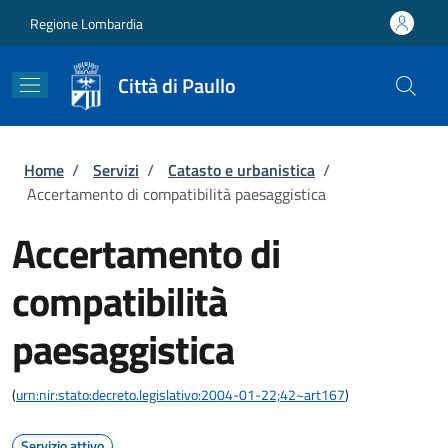
Salta al contenuto principale
Skip to footer content
Regione Lombardia
Città di Paullo
Briciole di pane
Home
/
Servizi
/
Catasto e urbanistica
/
Accertamento di compatibilità paesaggistica
Accertamento di
compatibilità
paesaggistica
(
urn:nir:stato:decreto.legislativo:2004-01-22;42~art167
)
Servizio attivo