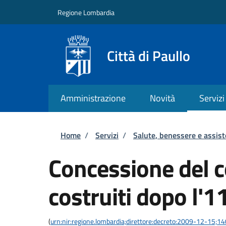
Salta al contenuto principale
Skip to footer content
Regione Lombardia
Città di Paullo
Amministrazione
Novità
Servizi
Briciole di pane
Home
/
Servizi
/
Salute, benessere e assis
Concessione del co
costruiti dopo l'
(
urn:nir:regione.lombardia;direttore:decreto:2009-12-15;1