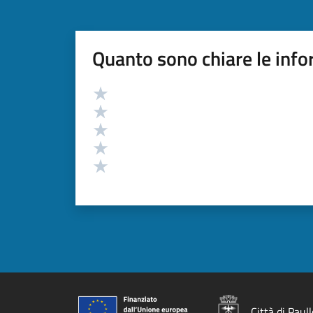
Quanto sono chiare le info
Valutazione
Valuta 5 stelle su 5
Valuta 4 stelle su 5
Valuta 3 stelle su 5
Valuta 2 stelle su 5
Valuta 1 stelle su 5
Città di Paull