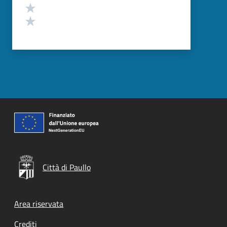
Valuta 2 stelle su 5
Valuta 1 stelle su 5
Città di Paullo
Footer menu
Area riservata
Crediti