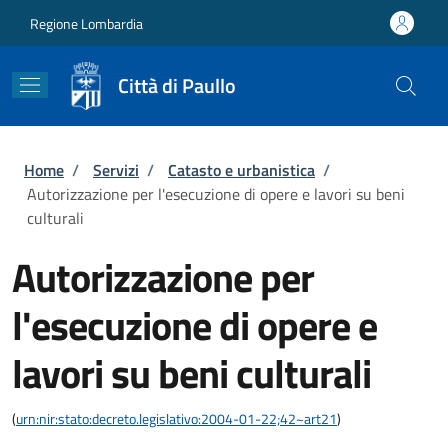
Salta al contenuto principale
Skip to footer content
Regione Lombardia
Città di Paullo
Briciole di pane
Home
/
Servizi
/
Catasto e urbanistica
/
Autorizzazione per l'esecuzione di opere e lavori su beni
culturali
Autorizzazione per
l'esecuzione di opere e
lavori su beni culturali
(
urn:nir:stato:decreto.legislativo:2004-01-22;42~art21
)