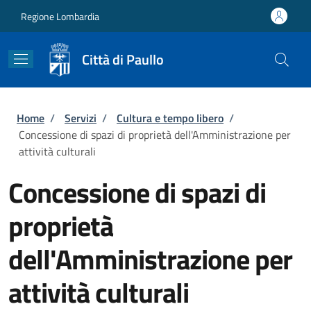
Salta al contenuto principale
Skip to footer content
Regione Lombardia
Città di Paullo
Briciole di pane
Home
/
Servizi
/
Cultura e tempo libero
/
Concessione di spazi di proprietà dell'Amministrazione per
attività culturali
Concessione di spazi di
proprietà
dell'Amministrazione per
attività culturali