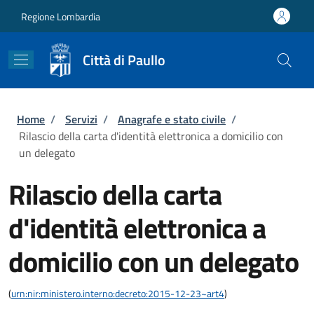
Salta al contenuto principale
Skip to footer content
Regione Lombardia
Città di Paullo
Briciole di pane
Home
/
Servizi
/
Anagrafe e stato civile
/
Rilascio della carta d'identità elettronica a domicilio con
un delegato
Rilascio della carta
d'identità elettronica a
domicilio con un delegato
(
urn:nir:ministero.interno:decreto:2015-12-23~art4
)