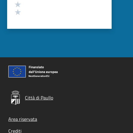
Valuta 2 stelle su 5
Valuta 1 stelle su 5
Città di Paullo
Footer menu
Area riservata
Crediti