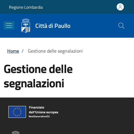
Salta al contenuto principale
Skip to footer content
Regione Lombardia
Città di Paullo
Briciole di pane
Home
/
Gestione delle segnalazioni
Gestione delle
segnalazioni