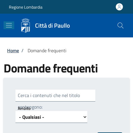
Salta al contenuto principale
Skip to footer content
Regione Lombardia
Città di Paullo
Briciole di pane
Home
/
Domande frequenti
Domande frequenti
Cerca i contenuti che nel titolo
contengono:
Ambito