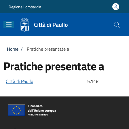
Salta al contenuto principale
Skip to footer content
Regione Lombardia
Città di Paullo
Briciole di pane
Home
/
Pratiche presentate a
Pratiche presentate a
Città di Paullo
5.148