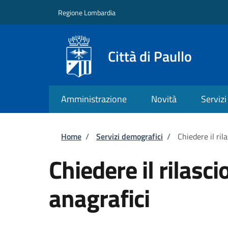
Salta al contenuto principale
Skip to footer content
Regione Lombardia
Città di Paullo
Amministrazione
Novità
Servizi
Briciole di pane
Home
/
Servizi demografici
/
Chiedere il rila
Chiedere il rilascio
anagrafici