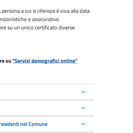
a persona a cui si riferisce è viva alla data
ensionistiche o assicurative.
avere su un unico certificato diverse
are su
"Servizi demografici online"
on residenti nel Comune