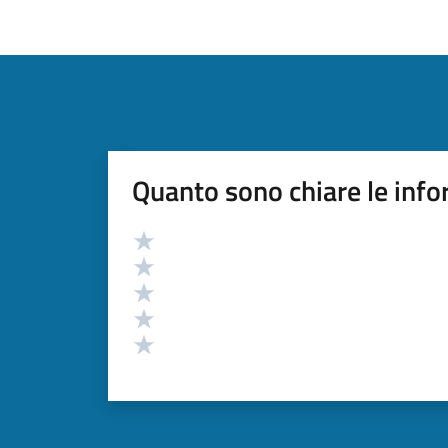
Quanto sono chiare le info
Valutazione
Valuta 5 stelle su 5
Valuta 4 stelle su 5
Valuta 3 stelle su 5
Valuta 2 stelle su 5
Valuta 1 stelle su 5