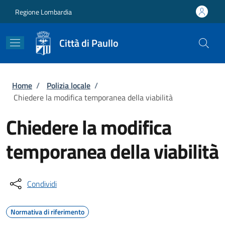
Salta al contenuto principale
Skip to footer content
Regione Lombardia
Città di Paullo
Briciole di pane
Home
/
Polizia locale
/
Chiedere la modifica temporanea della viabilità
Chiedere la modifica
temporanea della viabilità
Condividi
Normativa di riferimento