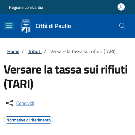
Salta al contenuto principale
Skip to footer content
Regione Lombardia
Città di Paullo
Briciole di pane
Home
/
Tributi
/
Versare la tassa sui rifiuti (TARI)
Versare la tassa sui rifiuti
(TARI)
Condividi
Normativa di riferimento