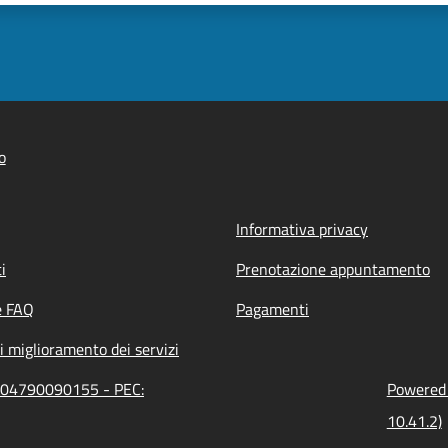
o
Informativa privacy
i
Prenotazione appuntamento
e FAQ
Pagamenti
i miglioramento dei servizi
e: 04790090155 - PEC:
Powered b
10.41.2)