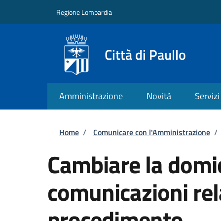
Salta al contenuto principale
Skip to footer content
Regione Lombardia
Città di Paullo
Amministrazione
Novità
Servizi
Briciole di pane
Home
/
Comunicare con l'Amministrazione
/
Cambiare la domic
comunicazioni rel
procedimento