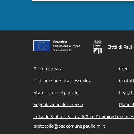
Città di Paull
Footer menu
Area riservata
Crediti
Dichiarazione di accessibilità
Contatt
Statistiche del portale
Leggi l
Segnalazione disservizio
Piano d
Città di Paullo - Partita IVA dell'amministrazion
protocollo@pec.comune.paullo.mi.it