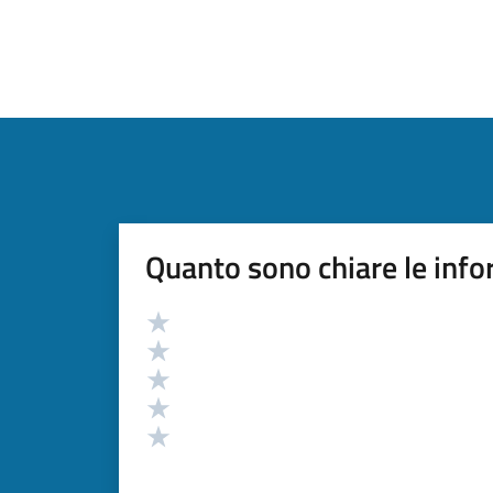
Quanto sono chiare le info
Valutazione
Valuta 5 stelle su 5
Valuta 4 stelle su 5
Valuta 3 stelle su 5
Valuta 2 stelle su 5
Valuta 1 stelle su 5