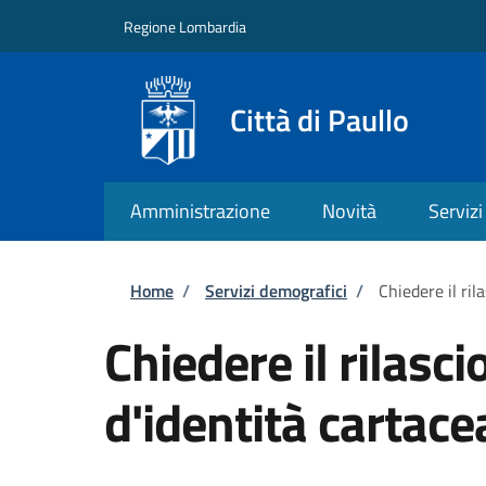
Salta al contenuto principale
Skip to footer content
Regione Lombardia
Città di Paullo
Amministrazione
Novità
Servizi
Briciole di pane
Home
/
Servizi demografici
/
Chiedere il ril
Chiedere il rilasci
d'identità cartace