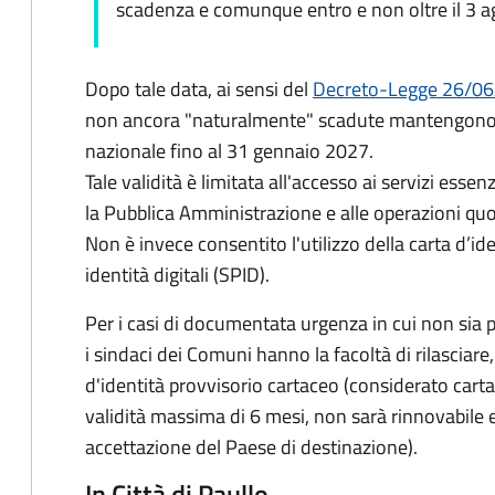
scadenza e comunque entro e non oltre il 3 
Dopo tale data, ai sensi del
Decreto-Legge 26/06
non ancora "naturalmente" scadute mantengono l'
nazionale fino al
31 gennaio 2027
.
Tale validità è limitata all'accesso ai servizi essenz
la Pubblica Amministrazione e alle operazioni quot
Non è invece consentito l'utilizzo della carta d’id
identità digitali (SPID).
Per i casi di documentata urgenza in cui non sia p
i sindaci dei Comuni hanno la facoltà di rilascia
d'identità provvisorio cartaceo (considerato car
validità massima di 6 mesi, non sarà rinnovabile e
accettazione del Paese di destinazione).
In Città di Paullo …