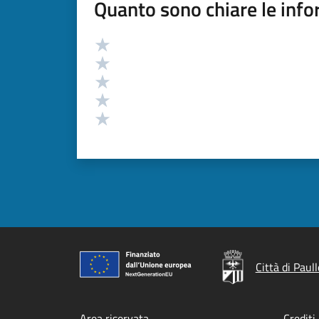
Quanto sono chiare le info
Valutazione
Valuta 5 stelle su 5
Valuta 4 stelle su 5
Valuta 3 stelle su 5
Valuta 2 stelle su 5
Valuta 1 stelle su 5
Città di Paull
Area riservata
Crediti