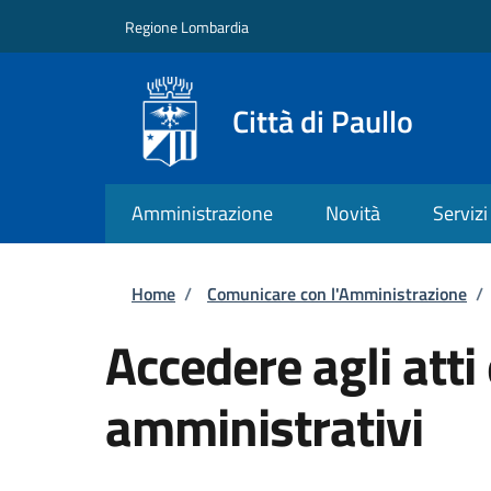
Salta al contenuto principale
Skip to footer content
Regione Lombardia
Città di Paullo
Amministrazione
Novità
Servizi
Briciole di pane
Home
/
Comunicare con l'Amministrazione
/
Accedere agli atti
amministrativi