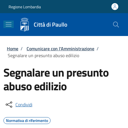
Salta al contenuto principale
Skip to footer content
Regione Lombardia
Città di Paullo
Briciole di pane
Home
/
Comunicare con l'Amministrazione
/
Segnalare un presunto abuso edilizio
Segnalare un presunto
abuso edilizio
Condividi
Normativa di riferimento