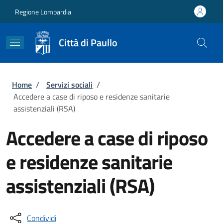
Salta al contenuto principale
Skip to footer content
Regione Lombardia
Città di Paullo
Briciole di pane
Home
/
Servizi sociali
/
Accedere a case di riposo e residenze sanitarie
assistenziali (RSA)
Accedere a case di riposo
e residenze sanitarie
assistenziali (RSA)
Condividi