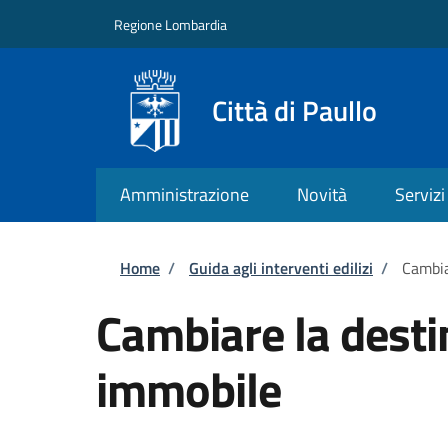
Salta al contenuto principale
Skip to footer content
Regione Lombardia
Città di Paullo
Amministrazione
Novità
Servizi
Briciole di pane
Home
/
Guida agli interventi edilizi
/
Cambia
Cambiare la desti
immobile