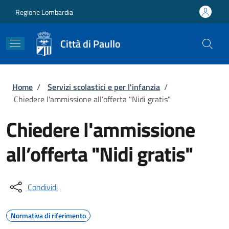
Salta al contenuto principale
Skip to footer content
Regione Lombardia
Città di Paullo
Briciole di pane
Home
/
Servizi scolastici e per l'infanzia
/
Chiedere l'ammissione all’offerta "Nidi gratis"
Chiedere l'ammissione
all’offerta "Nidi gratis"
Condividi
Normativa di riferimento