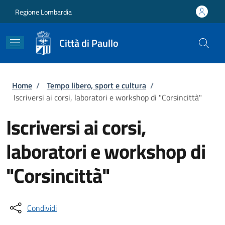
Salta al contenuto principale
Skip to footer content
Regione Lombardia
Città di Paullo
Briciole di pane
Home
/
Tempo libero, sport e cultura
/
Iscriversi ai corsi, laboratori e workshop di "Corsincittà"
Iscriversi ai corsi,
laboratori e workshop di
"Corsincittà"
Condividi